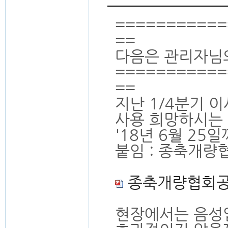
===========
==
다음은 관리자님
===========
==
지난 1/4분기
사용 희망하시는
'18년 6월 2
붙임 : 종축개량
종축개량협회공
현장에서는 음성