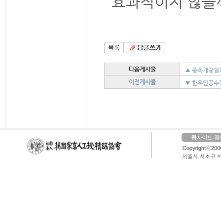
효과적이지 않을
다음게시물
▲ 종축개량협
▲ '18 가축
이전게시물
▼ 한우인공수
▲ 2018년도